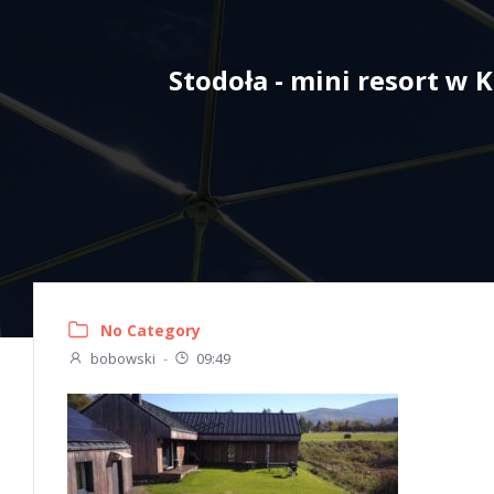
Skip
to
content
Stodoła - mini resort w
No Category
bobowski
-
09:49