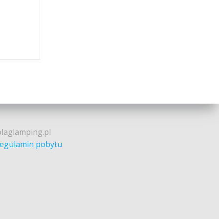
olaglamping.pl
egulamin pobytu