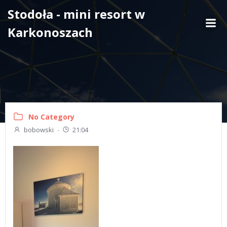
Skip
Stodoła - mini resort w
to
Karkonoszach
content
No Category
bobowski
-
21:04