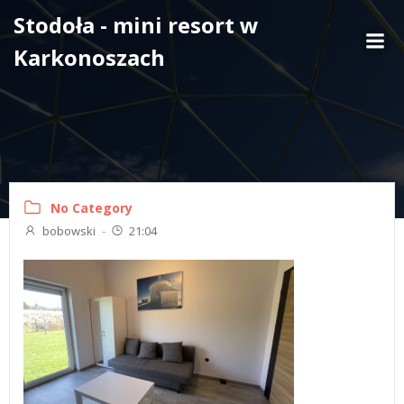
Skip
Stodoła - mini resort w
to
Karkonoszach
content
No Category
bobowski
-
21:04