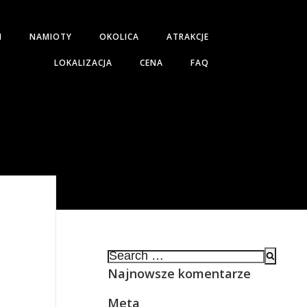
H
NAMIOTY
OKOLICA
ATRAKCJE
LOKALIZACJA
CENA
FAQ
Search
for:
Najnowsze komentarze
Meta