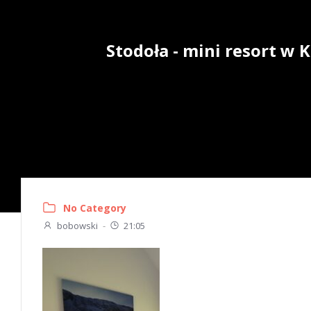
Skip
to
content
Stodoła - mini resort w
No Category
bobowski
-
21:05