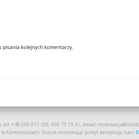
s pisania kolejnych komentarzy.
, tel. +48 500 011 105, 609 73 73 31, email: rezerwacja@stod
t w Karkonoszach. Goście rezerwując pobyt akceptują nasz
R