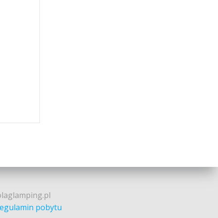
olaglamping.pl
egulamin pobytu