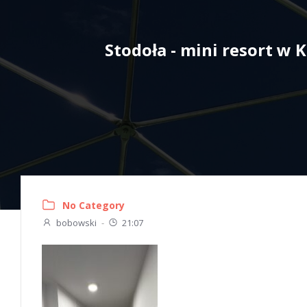
Skip
to
content
Stodoła - mini resort w
No Category
bobowski
-
21:07