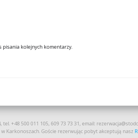
s pisania kolejnych komentarzy.
, tel. +48 500 011 105, 609 73 73 31, email: rezerwacja@stod
t w Karkonoszach. Goście rezerwując pobyt akceptują nasz
R