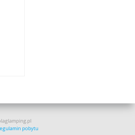
olaglamping.pl
egulamin pobytu