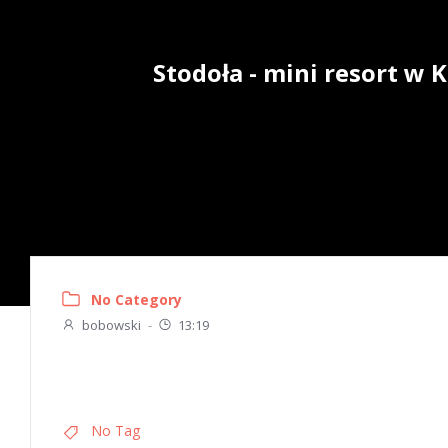
Skip
to
content
Stodoła - mini resort w
No Category
bobowski
-
13:19
No Tag