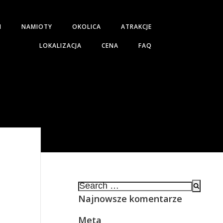
H
NAMIOTY
OKOLICA
ATRAKCJE
LOKALIZACJA
CENA
FAQ
Search
for:
Najnowsze komentarze
Meta