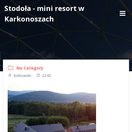
Skip
Stodoła - mini resort w
to
Karkonoszach
content
No Category
bobowski
-
22:02