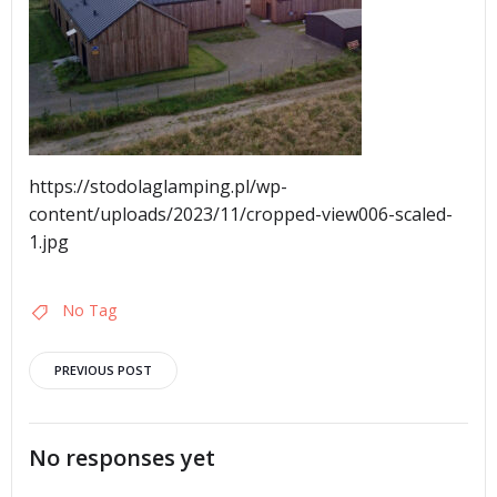
https://stodolaglamping.pl/wp-
content/uploads/2023/11/cropped-view006-scaled-
1.jpg
No Tag
Post
PREVIOUS POST
navigation
No responses yet