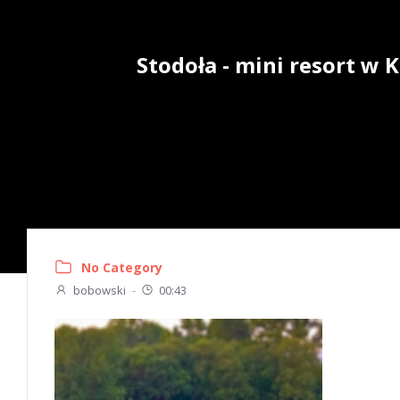
Skip
to
content
Stodoła - mini resort w
No Category
bobowski
-
00:43