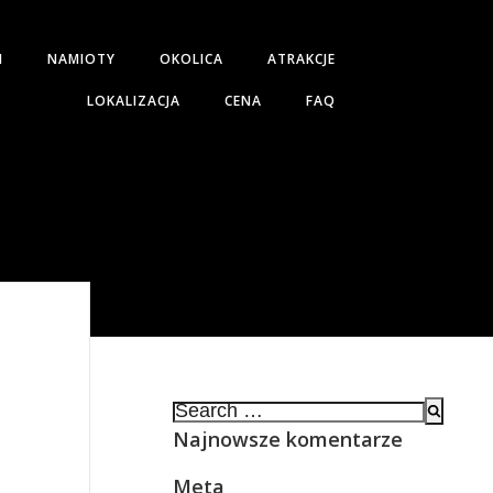
H
NAMIOTY
OKOLICA
ATRAKCJE
LOKALIZACJA
CENA
FAQ
Search
for:
Najnowsze komentarze
Meta