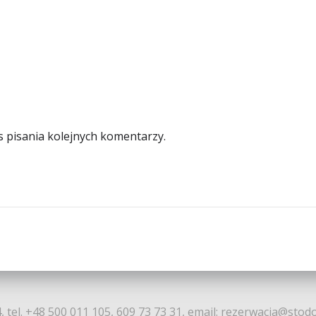
s pisania kolejnych komentarzy.
, tel. +48 500 011 105, 609 73 73 31, email: rezerwacja@stod