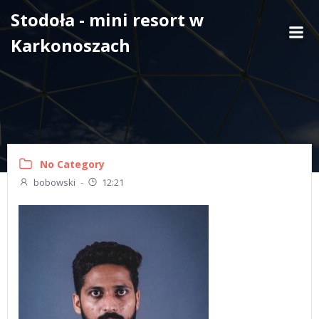
Skip
Stodoła - mini resort w
to
Karkonoszach
content
No Category
bobowski
-
12:21