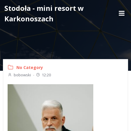
Skip
Stodoła - mini resort w
to
Karkonoszach
content
No Category
bobowski
-
12:20