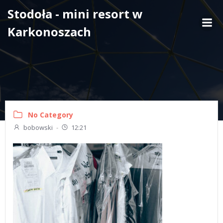
Skip
Stodoła - mini resort w
to
Karkonoszach
content
No Category
bobowski
-
12:21