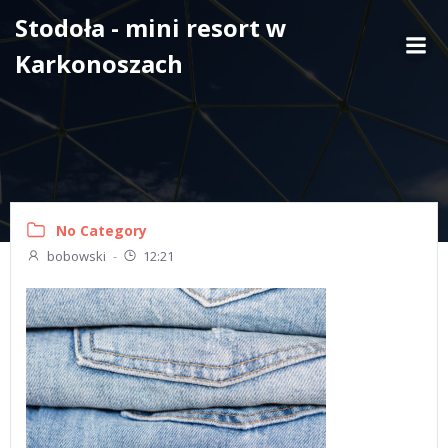
Skip
Stodoła - mini resort w
to
Karkonoszach
content
No Category
bobowski
-
12:21