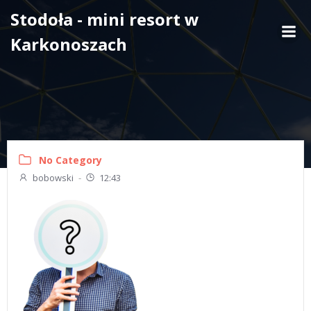
Skip
Stodoła - mini resort w
to
Karkonoszach
content
No Category
bobowski
-
12:43