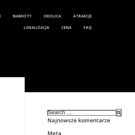
H
NAMIOTY
OKOLICA
ATRAKCJE
LOKALIZACJA
CENA
FAQ
Search
for:
Najnowsze komentarze
Meta