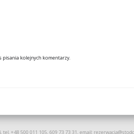
s pisania kolejnych komentarzy.
, tel. +48 500 011 105, 609 73 73 31, email: rezerwacja@stod