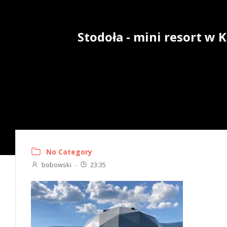
Skip
to
content
Stodoła - mini resort w
No Category
bobowski
-
23:35