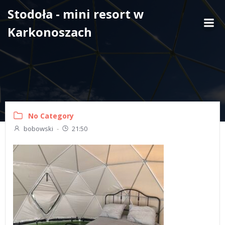
Skip
Stodoła - mini resort w
to
Karkonoszach
content
No Category
bobowski
-
21:50