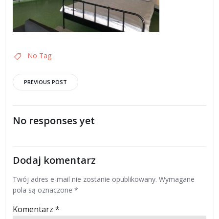
No Tag
Post
PREVIOUS POST
navigation
No responses yet
Dodaj komentarz
Twój adres e-mail nie zostanie opublikowany.
Wymagane
pola są oznaczone
*
Komentarz
*