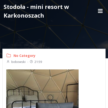
Skip
Stodoła - mini resort w
to
Karkonoszach
content
No Category
bobowski
-
21:59