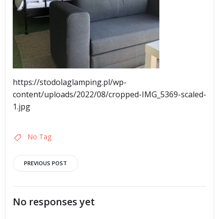
https://stodolaglamping.pl/wp-
content/uploads/2022/08/cropped-IMG_5369-scaled-
1.jpg
No Tag
Post
PREVIOUS POST
navigation
No responses yet