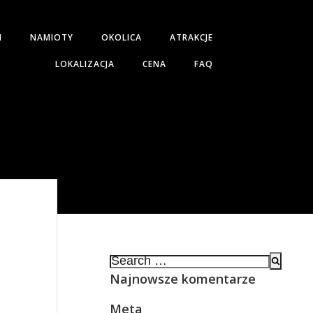
H
NAMIOTY
OKOLICA
ATRAKCJE
LOKALIZACJA
CENA
FAQ
Search
for:
Najnowsze komentarze
Meta