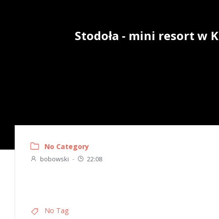
Skip
to
content
Stodoła - mini resort w
No Category
bobowski
-
22:08
No Tag