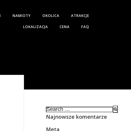
H
NAMIOTY
OKOLICA
ATRAKCJE
LOKALIZACJA
CENA
FAQ
Search
for:
Najnowsze komentarze
Meta