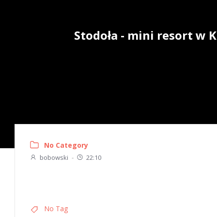
Skip
to
content
Stodoła - mini resort w
No Category
bobowski
-
22:10
No Tag