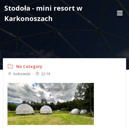
Skip
Stodoła - mini resort w
to
Karkonoszach
content
No Category
bobowski
-
22:19