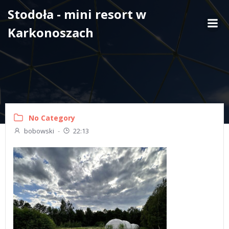
Skip
Stodoła - mini resort w
to
Karkonoszach
content
No Category
bobowski
-
22:13