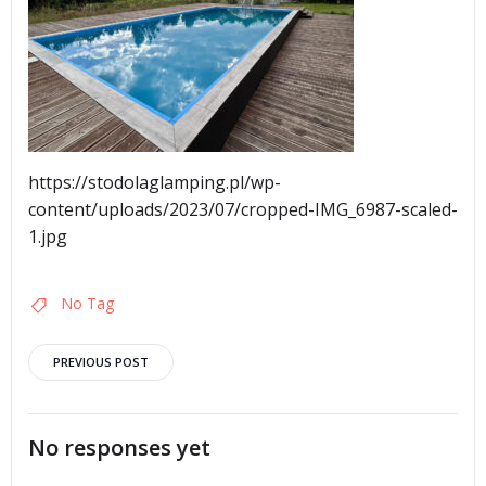
https://stodolaglamping.pl/wp-
content/uploads/2023/07/cropped-IMG_6987-scaled-
1.jpg
No Tag
Post
PREVIOUS POST
navigation
No responses yet