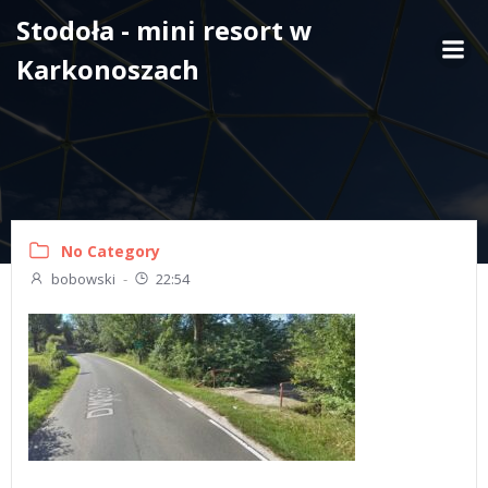
Skip
Stodoła - mini resort w
to
Karkonoszach
content
No Category
bobowski
-
22:54