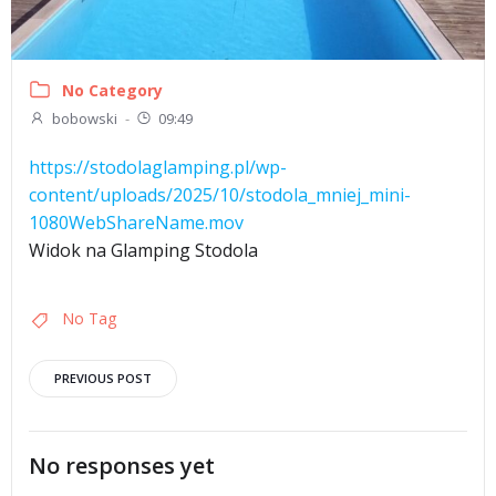
No Category
bobowski
-
09:49
https://stodolaglamping.pl/wp-
content/uploads/2025/10/stodola_mniej_mini-
1080WebShareName.mov
Widok na Glamping Stodola
No Tag
Post
PREVIOUS POST
navigation
No responses yet