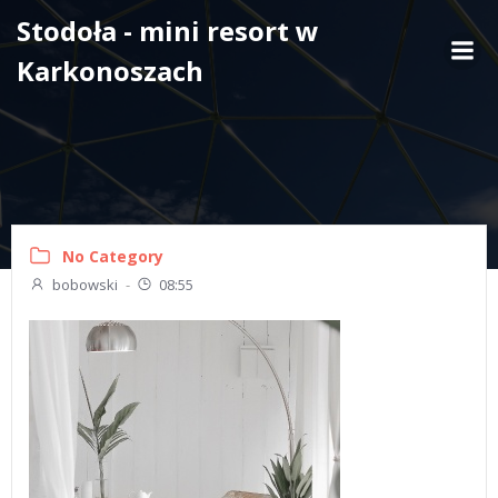
Skip
Stodoła - mini resort w
to
Karkonoszach
content
No Category
bobowski
-
08:55