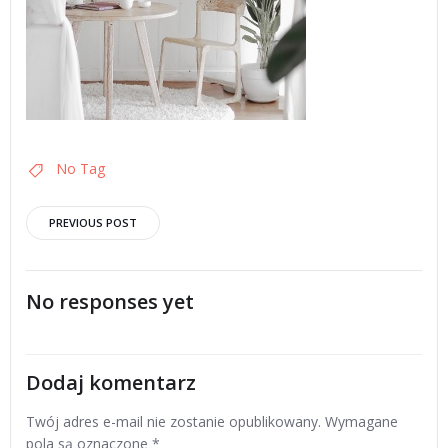
No Tag
Post
PREVIOUS POST
navigation
No responses yet
Dodaj komentarz
Twój adres e-mail nie zostanie opublikowany.
Wymagane
pola są oznaczone
*