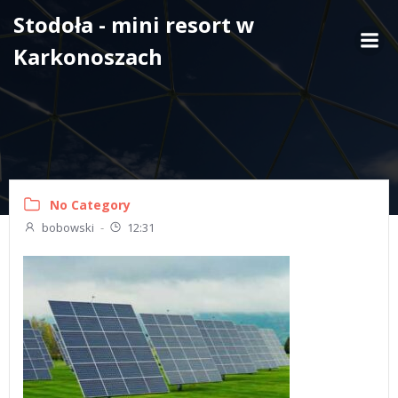
Skip
Stodoła - mini resort w
to
Karkonoszach
content
No Category
bobowski
-
12:31